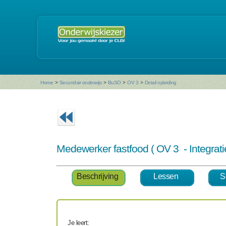
Home
>
Secundair onderwijs
>
BuSO
>
OV 3
>
Detail opleiding
Medewerker fastfood ( OV 3 - Integra
Beschrijving
Lessen
S
Je leert: