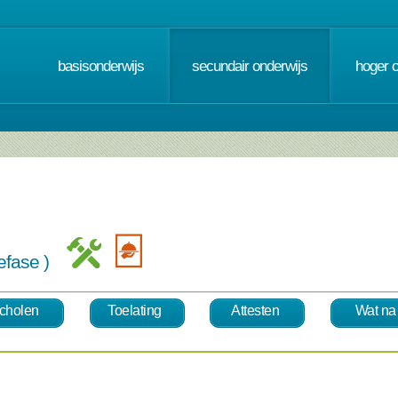
basisonderwijs
secundair onderwijs
hoger 
tiefase )
cholen
Toelating
Attesten
Wat na