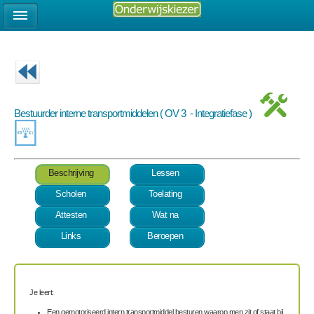
Bestuurder interne transportmiddelen ( OV 3 - Integratiefase )
Beschrijving
Lessen
Scholen
Toelating
Attesten
Wat na
Links
Beroepen
Je leert:
Een gemotoriseerd intern transportmiddel besturen waarop men zit of staat bij