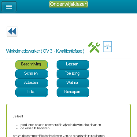
Winkelmedewerker ( OV 3 - Kwalificatiefase )
Beschrijving
Lessen
Scholen
Toelating
Attesten
Wat na
Links
Beroepen
Je leert
producten op een commerciële wijze in de winkel te plaatsen
de kassa te bedienen
om zo de commerciële doelstellingen van de organisatie te realiseren.