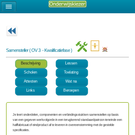
Samensteller ( OV 3 - Kwalificatiefase )
Beschrijving
Lessen
Scholen
Toelating
Attesten
Wat na
Links
Beroepen
Je leert onderdelen, componenten en verbindingsstukken samenstellen op basis
van een gegeven werkvolgorde in een terugkerend standaardpatroon teneinde een
halffabricaat of eindproduct af te leveren in overeenstemming met de gestelde
specificaties.