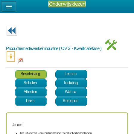
Productiemedewerker industrie ( OV 3 - Kwalificatiefase )
Beschrijving
Lessen
Scholen
Toelating
Attesten
Wat na
Links
Beroepen
Je leert
het uitvoeren van routinematige (productie)handelingen