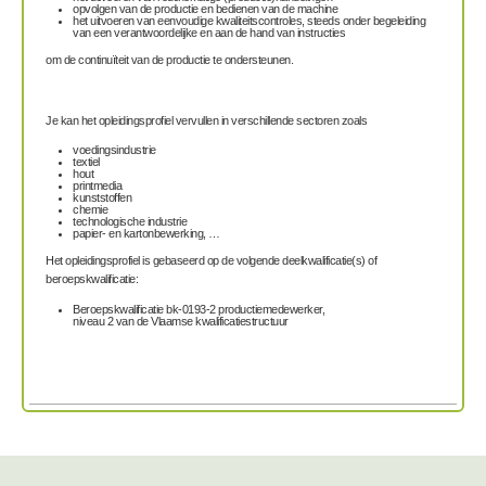
opvolgen van de productie en bedienen van de machine
het uitvoeren van eenvoudige kwaliteitscontroles, steeds onder begeleiding
van een verantwoordelijke en aan de hand van instructies
om de continuïteit van de productie te ondersteunen.
Je kan het opleidingsprofiel vervullen in verschillende sectoren zoals
voedingsindustrie
textiel
hout
printmedia
kunststoffen
chemie
technologische industrie
papier- en kartonbewerking, …
Het opleidingsprofiel is gebaseerd op de volgende deelkwalificatie(s) of
beroepskwalificatie:
Beroepskwalificatie bk-0193-2 productiemedewerker,
niveau 2 van de Vlaamse kwalificatiestructuur