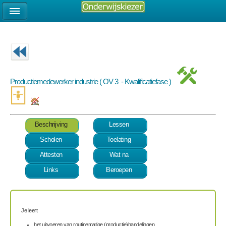
Productiemedewerker industrie ( OV 3 - Kwalificatiefase )
Beschrijving
Lessen
Scholen
Toelating
Attesten
Wat na
Links
Beroepen
Je leert
het uitvoeren van routinematige (productie)handelingen