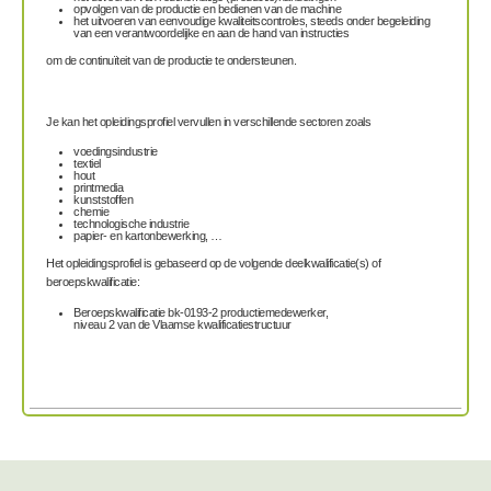
opvolgen van de productie en bedienen van de machine
het uitvoeren van eenvoudige kwaliteitscontroles, steeds onder begeleiding
van een verantwoordelijke en aan de hand van instructies
om de continuïteit van de productie te ondersteunen.
Je kan het opleidingsprofiel vervullen in verschillende sectoren zoals
voedingsindustrie
textiel
hout
printmedia
kunststoffen
chemie
technologische industrie
papier- en kartonbewerking, …
Het opleidingsprofiel is gebaseerd op de volgende deelkwalificatie(s) of
beroepskwalificatie:
Beroepskwalificatie bk-0193-2 productiemedewerker,
niveau 2 van de Vlaamse kwalificatiestructuur