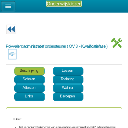
Polyvalent administratief ondersteuner ( OV 3 - Kwalificatiefase )
Beschrijving
Lessen
Scholen
Toelating
Attesten
Wat na
Links
Beroepen
Je leert
het in opdracht uitvoeren van eenvoudige (geïnformatiseerde) administratieve