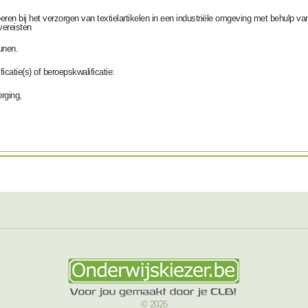
ren bij het verzorgen van textielartikelen in een industriële omgeving met behulp v
vereisten
unen.
icatie(s) of beroepskwalificatie:
rging,
© 2026