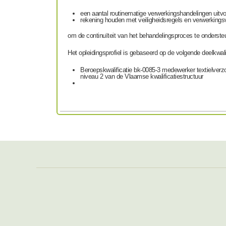
een aantal routinematige verwerkingshandelingen uitvoe
rekening houden met veiligheidsregels en verwerkings
om de continuïteit van het behandelingsproces te onderste
Het opleidingsprofiel is gebaseerd op de volgende deelkwalif
Beroepskwalificatie bk-0085-3 medewerker textielverzo
niveau 2 van de Vlaamse kwalificatiestructuur