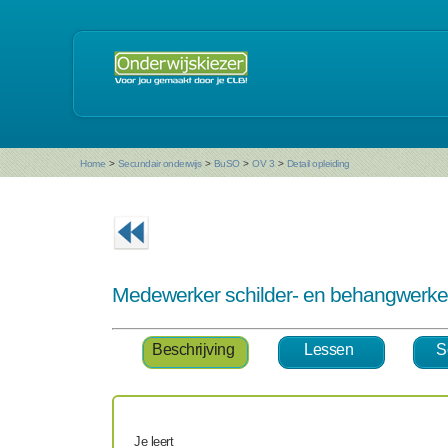
Home
>
Secundair onderwijs
>
BuSO
>
OV 3
>
Detail opleiding
Medewerker schilder- en behangwerken
Beschrijving
Lessen
S
Je leert