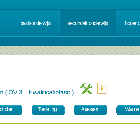
basisonderwijs
secundair onderwijs
hoger 
 ( OV 3 - Kwalificatiefase )
cholen
Toelating
Attesten
Wat na