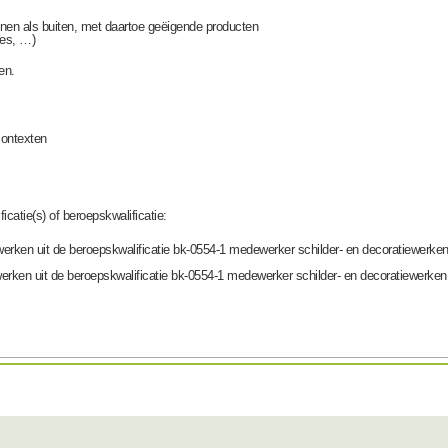
nnen als buiten, met daartoe geëigende producten
lies, …)
en.
contexten
icatie(s) of beroepskwalificatie:
erken uit de beroepskwalificatie bk-0554-1 medewerker schilder- en decoratiewerken
rken uit de beroepskwalificatie bk-0554-1 medewerker schilder- en decoratiewerken