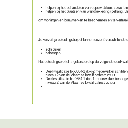
helpen bij het behandelen van oppervlakken, zowel bi
helpen bij het plaatsen van wandbekleding (behang, v
om woningen en bouwwerken te beschermen en te verfraai
Je vervult je poleidingstraject binnen deze 2 verschillende 
schilderen
behangen.
Het opleidingsprofiel is gebaseerd op de volgende deelkwalif
Deelkwalificatie bk-0554-1 dbk-2 medewerker schilderw
niveau 2 van de Vlaamse kwalificatiestructuur
Deelkwalificatie bk-0554-1 dbk-1 medewerker behangwe
niveau 2 van de Vlaamse kwalificatiestructuur