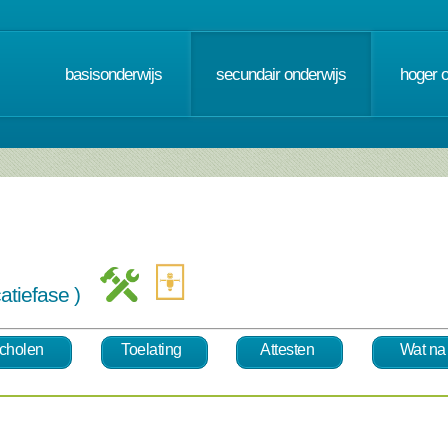
basisonderwijs
secundair onderwijs
hoger 
catiefase )
cholen
Toelating
Attesten
Wat na