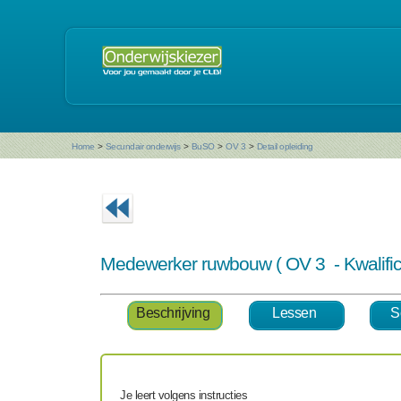
Home
>
Secundair onderwijs
>
BuSO
>
OV 3
>
Detail opleiding
Medewerker ruwbouw ( OV 3 - Kwalifi
Beschrijving
Lessen
S
Je leert volgens instructies