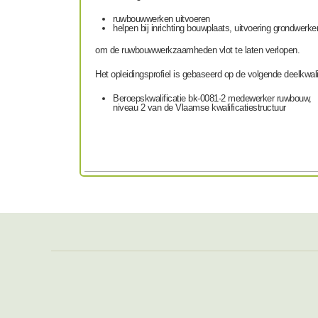
ruwbouwwerken uitvoeren
helpen bij inrichting bouwplaats, uitvoering grondwerke
om de ruwbouwwerkzaamheden vlot te laten verlopen.
Het opleidingsprofiel is gebaseerd op de volgende deelkwalif
Beroepskwalificatie bk-0081-2 medewerker ruwbouw,
niveau 2 van de Vlaamse kwalificatiestructuur