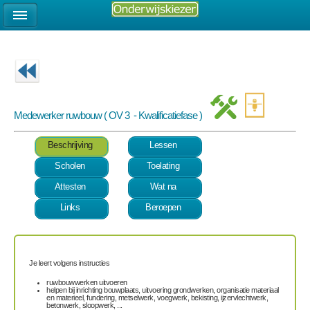
Medewerker ruwbouw ( OV 3 - Kwalificatiefase )
Beschrijving
Lessen
Scholen
Toelating
Attesten
Wat na
Links
Beroepen
Je leert volgens instructies
ruwbouwwerken uitvoeren
helpen bij inrichting bouwplaats, uitvoering grondwerken, organisatie materiaal
en materieel, fundering, metselwerk, voegwerk, bekisting, ijzervlechtwerk,
betonwerk, sloopwerk, ...