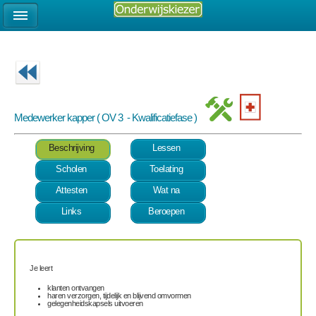
Medewerker kapper ( OV 3 - Kwalificatiefase )
Beschrijving
Lessen
Scholen
Toelating
Attesten
Wat na
Links
Beroepen
Je leert
klanten ontvangen
haren verzorgen, tijdelijk en blijvend omvormen
gelegenheidskapsels uitvoeren