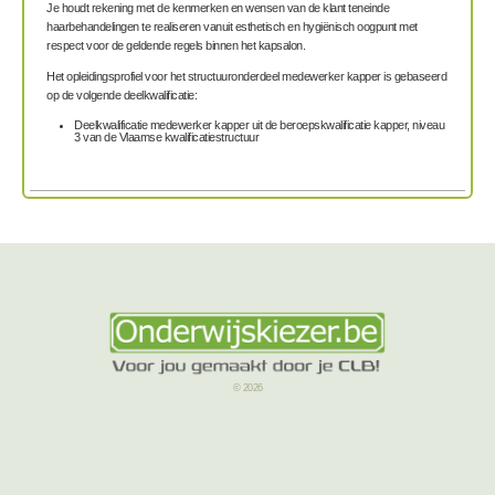
Je houdt rekening met de kenmerken en wensen van de klant teneinde
haarbehandelingen te realiseren vanuit esthetisch en hygiënisch oogpunt met
respect voor de geldende regels binnen het kapsalon.
Het opleidingsprofiel voor het structuuronderdeel medewerker kapper is gebaseerd
op de volgende deelkwalificatie:
Deelkwalificatie medewerker kapper uit de beroepskwalificatie kapper, niveau
3 van de Vlaamse kwalificatiestructuur
© 2026