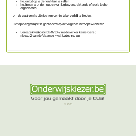
het ontbijt op te dienen/klaar te zetten
het linnen te onderhouden van logiesverstrekkende of toeristische
organisaties
om de gast een hygiënisch en comfortabel verblijf te bieden.
Het opleidingstraject is gebaseerd op de volgende beroepskwalificatie:
Beroepskwalificatie bk-0233-2 medewerker kamerdienst,
niveau 2 van de Vlaamse kwalificatiestructuur
© 2026