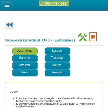
Medewerker kamerdienst ( OV 3 - Kwalificatiefase )
Beschrijving
Lessen
Scholen
Toelating
Attesten
Wat na
Links
Beroepen
Je leert
in te staan voor de schoonmaak, de orde en het onderhoud van kamers,
badkamers en gemeenschappelijke ruimtes
te werken volgens de kwaliteitseisen van de organisatie, de hygiënische en
veiligheidsnormen