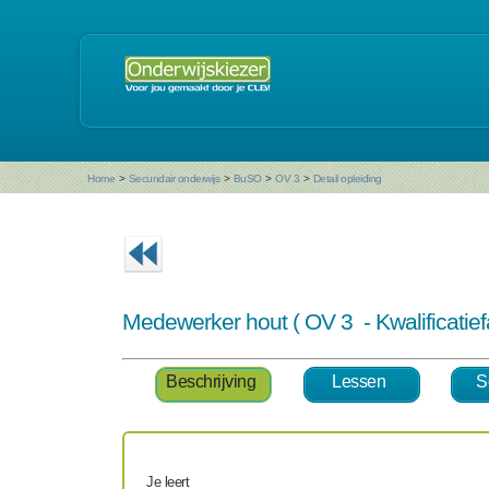
Home
>
Secundair onderwijs
>
BuSO
>
OV 3
>
Detail opleiding
Medewerker hout ( OV 3 - Kwalificati
Beschrijving
Lessen
S
Je leert