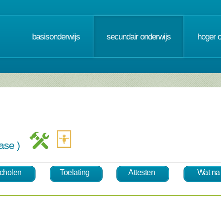
basisonderwijs
secundair onderwijs
hoger 
efase )
cholen
Toelating
Attesten
Wat na