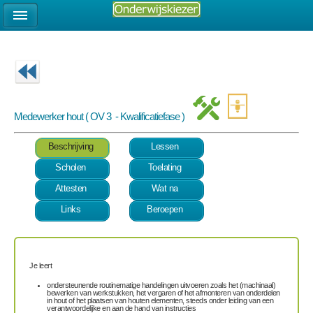
Medewerker hout ( OV 3 - Kwalificatiefase )
Beschrijving
Lessen
Scholen
Toelating
Attesten
Wat na
Links
Beroepen
Je leert
ondersteunende routinematige handelingen uitvoeren zoals het (machinaal)
bewerken van werkstukken, het vergaren of het afmonteren van onderdelen
in hout of het plaatsen van houten elementen, steeds onder leiding van een
verantwoordelijke en aan de hand van instructies