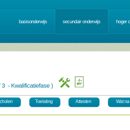
basisonderwijs
secundair onderwijs
hoger 
 3 - Kwalificatiefase )
cholen
Toelating
Attesten
Wat na