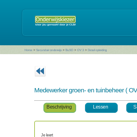
Home
>
Secundair onderwijs
>
BuSO
>
OV 3
>
Detail opleiding
Medewerker groen- en tuinbeheer ( OV
Beschrijving
Lessen
S
Je leert