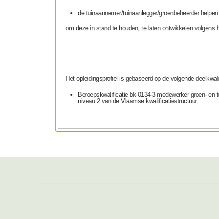
de tuinaannemer/tuinaanlegger/groenbeheerder helpen e
om deze in stand te houden, te laten ontwikkelen volgens 
Het opleidingsprofiel is gebaseerd op de volgende deelkwalif
Beroepskwalificatie bk-0134-3 medewerker groen- en t
niveau 2 van de Vlaamse kwalificatiestructuur