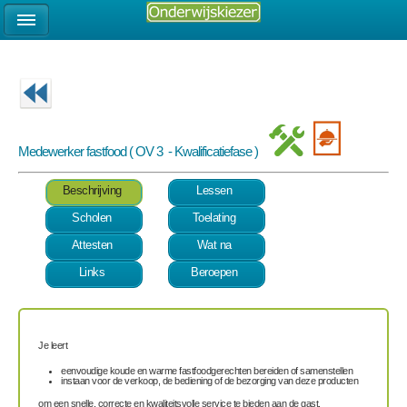
Medewerker fastfood ( OV 3 - Kwalificatiefase )
Beschrijving
Lessen
Scholen
Toelating
Attesten
Wat na
Links
Beroepen
Je leert
eenvoudige koude en warme fastfoodgerechten bereiden of samenstellen
instaan voor de verkoop, de bediening of de bezorging van deze producten
om een snelle, correcte en kwaliteitsvolle service te bieden aan de gast.