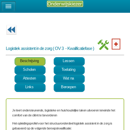
Logistiek assistent in de zorg ( OV 3 - Kwalificatiefase )
Beschrijving
Lessen
Scholen
Toelating
Attesten
Wat na
Links
Beroepen
Je leert ondersteunende, logistieke en huishoudelijke taken uitvoeren teneinde het
comfort van de cliënt te bevorderen
Het opleidingsprofiel voor het structuuronderdeel logistiek assistent in de zorg is
gebaseerd op de volgende beroepskwalificatie: