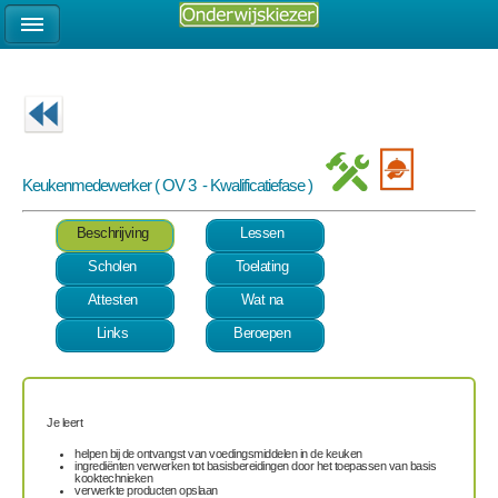
Keukenmedewerker ( OV 3 - Kwalificatiefase )
Beschrijving
Lessen
Scholen
Toelating
Attesten
Wat na
Links
Beroepen
Je leert
helpen bij de ontvangst van voedingsmiddelen in de keuken
ingrediënten verwerken tot basisbereidingen door het toepassen van basis
kooktechnieken
verwerkte producten opslaan