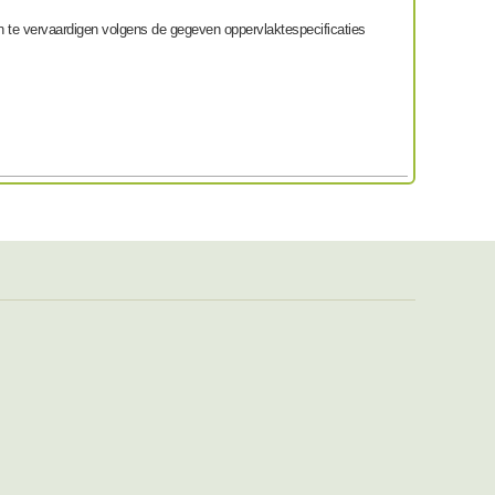
n te vervaardigen volgens de gegeven oppervlaktespecificaties