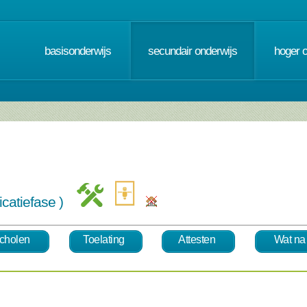
basisonderwijs
secundair onderwijs
hoger 
ficatiefase )
cholen
Toelating
Attesten
Wat na