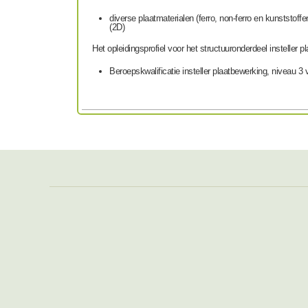
diverse plaatmaterialen (ferro, non-ferro en kunstst
(2D)
Het opleidingsprofiel voor het structuuronderdeel insteller
Beroepskwalificatie insteller plaatbewerking, niveau 3