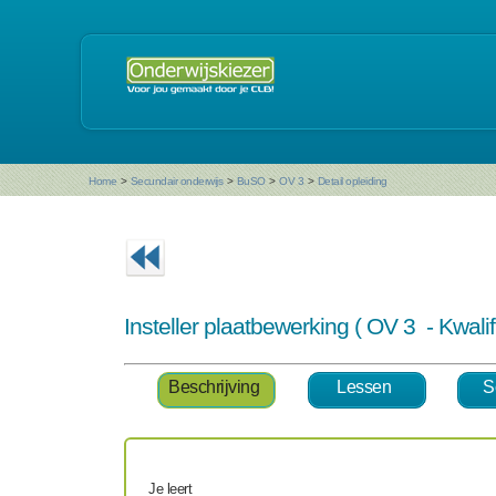
Home
>
Secundair onderwijs
>
BuSO
>
OV 3
>
Detail opleiding
Insteller plaatbewerking ( OV 3 - Kwali
Beschrijving
Lessen
S
Je leert