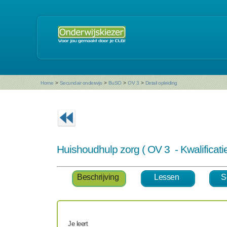
Home
>
Secundair onderwijs
>
BuSO
>
OV 3
>
Detail opleiding
Huishoudhulp zorg ( OV 3 - Kwalificat
Beschrijving
Lessen
S
Je leert