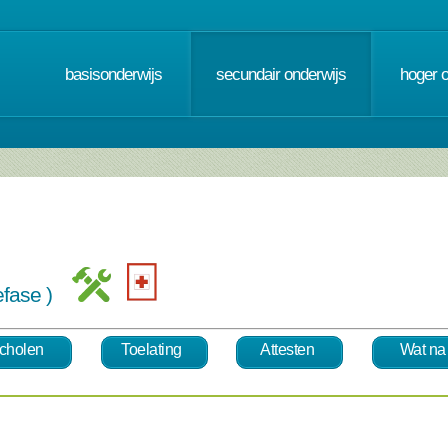
basisonderwijs
secundair onderwijs
hoger 
iefase )
cholen
Toelating
Attesten
Wat na