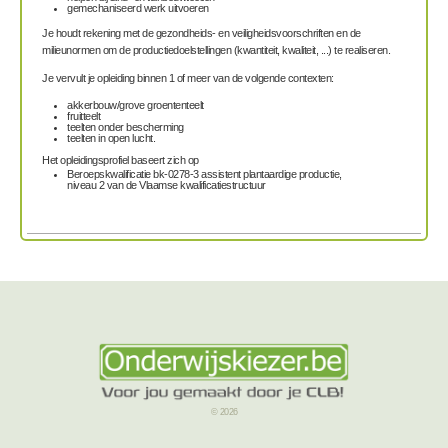
gemechaniseerd werk uitvoeren
Je houdt rekening met de gezondheids- en veiligheidsvoorschriften en de
milieunormen om de productiedoelstellingen (kwantiteit, kwaliteit, ...) te realiseren.
Je vervult je opleiding binnen 1 of meer van de volgende contexten:
akkerbouw/grove groententeelt
fruitteelt
teelten onder bescherming
teelten in open lucht.
Het opleidingsprofiel baseert zich op
Beroepskwalificatie bk-0278-3 assistent plantaardige productie,
niveau 2 van de Vlaamse kwalificatiestructuur
© 2026