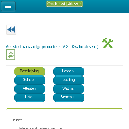
Assistent plantaardige productie ( OV 3 - Kwalificatiefase )
Beschrijving
Lessen
Scholen
Toelating
Attesten
Wat na
Links
Beroepen
Je leert
helpen bij land- en tuinbouwteelten