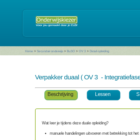
Home
>
Secundair onderwijs
>
BuSO
>
OV 3
>
Detail opleiding
Verpakker duaal ( OV 3 - Integratiefa
Beschrijving
Lessen
S
Wat leer je tijdens deze duale opleiding?
manuele handelingen uitvoeren met betrekking tot het