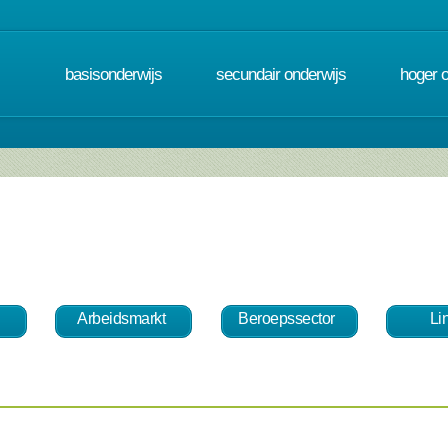
basisonderwijs
secundair onderwijs
hoger 
Arbeidsmarkt
Beroepssector
Li