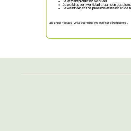
Je verpakt producten manueel.
Je werkt op een werkblad of aan een geautomat
Je werkt volgens de productievereisten en de h
Zie onder het tabje 'Links' voor meer info over het beroepsprofiel.