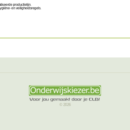
iseerde productielijn.
ygiëne- en veiligheidsregels.
© 2026