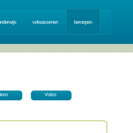
onderwijs
volwassenen
beroepen
nken
Video