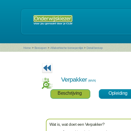
Home
>
Beroepen
>
Alfabethische beroepenlijst
>
Detail beroep
Verpakker
(M/V/X)
Beschrijving
Opleiding
Wat is, wat doet een Verpakker?