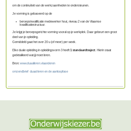
om de continuïteit van de werkzaamheden te ondersteunen.
Je vorming is gebaseerd op de
beroepskwalificatie
medewerker hout,
niveau 2 van de Vlaamse
kwalificatiestructuur.
Je krijgt je beroepsgerichte vorming vooral op je werkplek. Daar gebeurt een groot
deel van je opleiding.
Gemiddeld gaat het over 20 u (of meer) per week.
Elke duale opleiding in opleidingsvorm 3 heeft
1 standaardtraject
. Hierin staat
gedetailleerd wat jij moet leren.
Bron:
www.duaalleren.vlaanderen
omzendbrief duaal leren en de aanloopfase