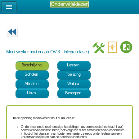
Medewerker hout duaal ( OV 3 - Integratiefase )
Beschrijving
Lessen
Scholen
Toelating
Attesten
Wat na
Links
Beroepen
In de opleiding medewerker hout duaal leer je:
Ondersteunende routinematige handelingen uitvoeren zoals het (machinaal)
bewerken van werkstukken, het vergaren of het afmonteren van onderdelen
in hout of het plaatsen van houten elementen, steeds onder leiding van een
verantwoordelijke en aan de hand van instructies