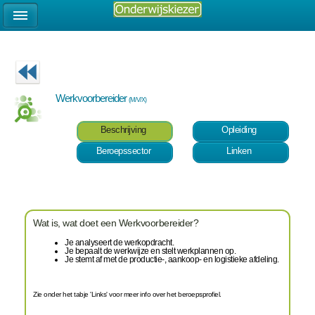
Werkvoorbereider
(M/V/X)
Beschrijving
Opleiding
Beroepssector
Linken
Wat is, wat doet een Werkvoorbereider?
Je analyseert de werkopdracht.
Je bepaalt de werkwijze en stelt werkplannen op.
Je stemt af met de productie-, aankoop- en logistieke afdeling.
Zie onder het tabje 'Links' voor meer info over het beroepsprofiel.