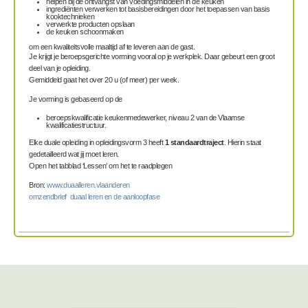
helpen bij de ontvangst van voedingsmiddelen in de keuken
ingrediënten verwerken tot basisbereidingen door het toepassen van basis
kooktechnieken
verwerkte producten opslaan
de keuken schoonmaken
om een kwaliteitsvolle maaltijd af te leveren aan de gast.
Je krijgt je beroepsgerichte vorming vooral op je werkplek. Daar gebeurt een groot
deel van je opleiding.
Gemiddeld gaat het over 20 u (of meer) per week.
Je vorming is gebaseerd op de
beroepskwalificatie keukenmedewerker, niveau 2 van de Vlaamse
kwalificatiestructuur.
Elke duale opleiding in opleidingsvorm 3 heeft
1 standaardtraject
. Hierin staat
gedetailleerd wat jij moet leren.
Open het tabblad ‘Lessen’ om het te raadplegen
Bron:
www.duaalleren.vlaanderen
omzendbrief duaal leren en de aanloopfase