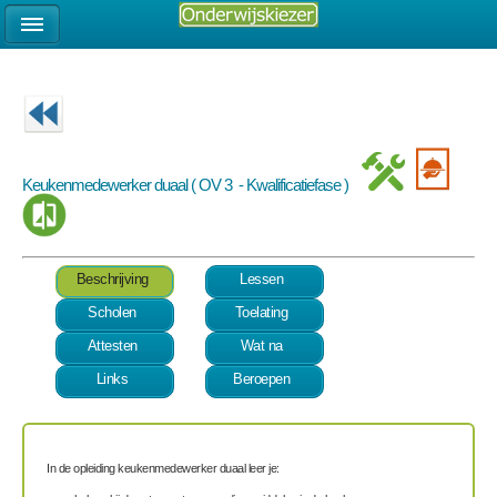
Keukenmedewerker duaal ( OV 3 - Kwalificatiefase )
Beschrijving
Lessen
Scholen
Toelating
Attesten
Wat na
Links
Beroepen
In de opleiding keukenmedewerker duaal leer je: