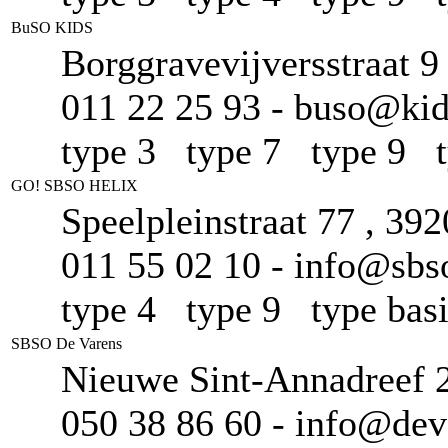
BuSO KIDS
Borggravevijversstraat 9
011 22 25 93 - buso@kid
type 3 type 7 type 9 
GO! SBSO HELIX
Speelpleinstraat 77 , 3
011 55 02 10 - info@sbsoh
type 4 type 9 type ba
SBSO De Varens
Nieuwe Sint-Annadreef 2
050 38 86 60 - info@dev