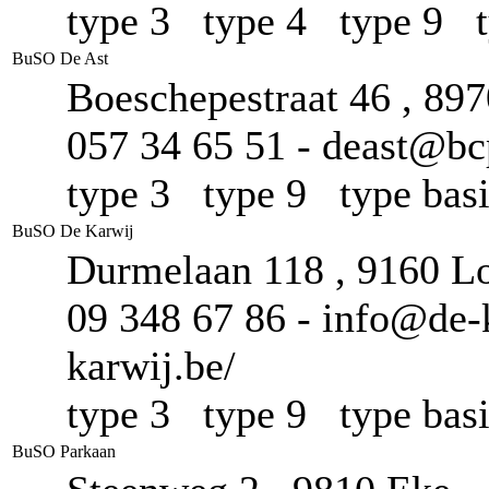
type 3 type 4 type 9 
BuSO De Ast
Boeschepestraat 46 , 89
057 34 65 51 - deast@bc
type 3 type 9 type ba
BuSO De Karwij
Durmelaan 118 , 9160 L
09 348 67 86 - info@de-k
karwij.be/
type 3 type 9 type ba
BuSO Parkaan