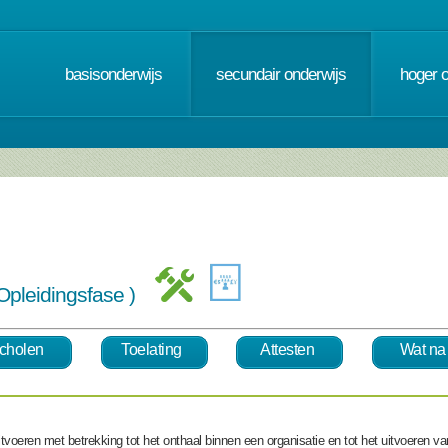
basisonderwijs
secundair onderwijs
hoger 
- Opleidingsfase )
cholen
Toelating
Attesten
Wat na
itvoeren met betrekking tot het
onthaal binnen een organisatie
en tot het uitvoeren v