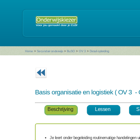
Home
>
Secundair onderwijs
>
BuSO
>
OV 3
>
Detail opleiding
Basis organisatie en logistiek ( OV 3 
Beschrijving
Lessen
S
Je leert onder begeleiding routinematige handelingen u