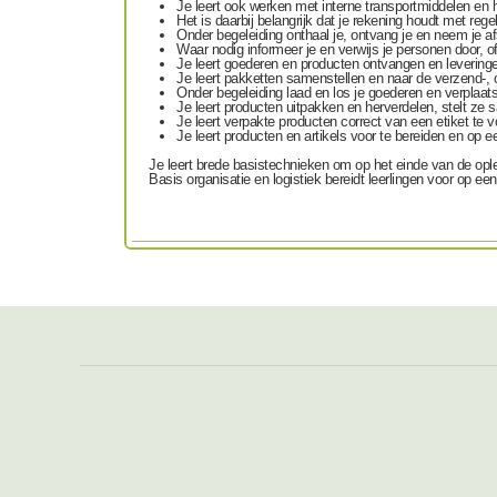
Je leert ook werken met
interne transportmiddelen
en 
Het is daarbij belangrijk dat je rekening houdt met
rege
Onder begeleiding
onthaal je, ontvang je en neem je 
Waar nodig
informeer je en verwijs je
personen
door,
of
Je leert
goederen en producten ontvangen en leveringe
Je leert
pakketten samenstellen
en naar de verzend-, 
Onder begeleiding
laad en los
je goederen en verplaats
Je leert producten
uitpakken en herverdelen
, stelt ze 
Je leert verpakte producten correct
van een etiket
te
v
Je leert producten en artikels voor te bereiden en op
Je leert brede basistechnieken om op het einde van de opl
Basis organisatie en logistiek bereidt leerlingen voor op ee