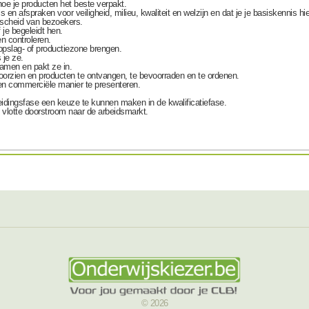
hoe je
producten
het beste
verpakt
.
ls en afspraken
voor veiligheid, milieu, kwaliteit en welzijn en dat je je basiskennis h
afscheid van bezoekers
.
 je begeleidt hen.
n controleren
.
opslag- of productiezone brengen.
 je ze.
samen en pakt ze in.
oorzien
en producten te ontvangen, te bevoorraden en te ordenen.
 een commerciële manier te
presenteren.
eidingsfase een keuze te kunnen maken in de kwalificatiefase.
n vlotte doorstroom naar de arbeidsmarkt.
© 2026