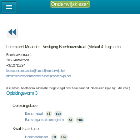
Leerexpert Meander - Vestiging Boerhaavestraat (Metaal & Logistiek)
Boerhaavestraat 1
2060 Antwerpen
+3232711297
leerexpert.meander@stedelijkonderwijs.be
https://leerexpertmeander.stedelijkonderwijs.be/
(De school heeft extra informatie toegevoegd over haar aanbod. Neem een kijkje bij 'Extra info'.)
Opleidingsvorm 3
Opleidingsfase
Basis metaal
t 3
t ba
Basis organisatie en logistiek
t 3
t ba
Kwalificatiefase
Hoeknaadlasser
t 3
t ba