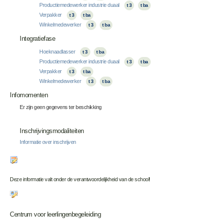
Productiemedewerker industrie duaal
t 3
t ba
Verpakker
t 3
t ba
Winkelmedewerker
t 3
t ba
Integratiefase
Hoeknaadlasser
t 3
t ba
Productiemedewerker industrie duaal
t 3
t ba
Verpakker
t 3
t ba
Winkelmedewerker
t 3
t ba
Infomomenten
Er zijn geen gegevens ter beschikking
Inschrijvingsmodaliteiten
Informatie over inschrijven
Deze informatie valt onder de verantwoordelijkheid van de school!
Centrum voor leerlingenbegeleiding