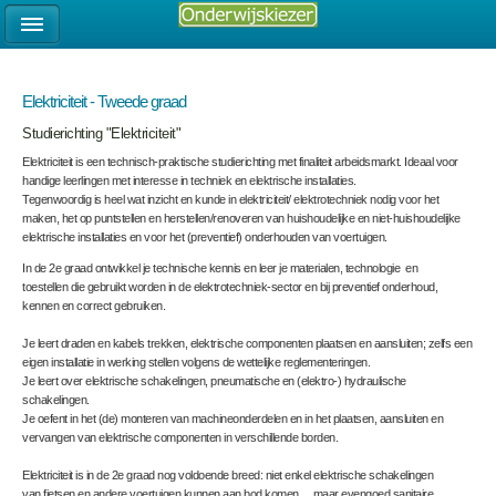
Elektriciteit - Tweede graad
Studierichting "Elektriciteit"
Elektriciteit is een technisch-praktische studierichting met finaliteit arbeidsmarkt. Ideaal voor
handige leerlingen met interesse in techniek en elektrische installaties.
Tegenwoordig is heel wat inzicht en kunde in elektriciteit/ elektrotechniek nodig voor het
maken, het op puntstellen en herstellen/renoveren van huishoudelijke en niet-huishoudelijke
elektrische installaties en voor het (preventief) onderhouden van voertuigen.
In de 2
e
graad ontwikkel je technische kennis en leer je materialen, technologie en
toestellen die gebruikt worden in de elektrotechniek-sector en bij preventief onderhoud,
kennen en correct gebruiken.
Je leert draden en kabels trekken, elektrische componenten plaatsen en aansluiten; zelfs een
eigen installatie in werking stellen volgens de wettelijke reglementeringen.
Je leert over elektrische schakelingen, pneumatische en (elektro-) hydraulische
schakelingen.
Je oefent in het (de) monteren van machineonderdelen en in het plaatsen, aansluiten en
vervangen van elektrische componenten in verschillende borden.
Elektriciteit is in de 2
e
graad nog voldoende breed: niet enkel elektrische schakelingen
van fietsen en andere voertuigen kunnen aan bod komen …maar evengoed sanitaire