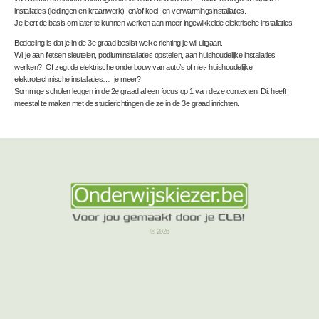
installaties (leidingen en kraanwerk) en/of koel- en verwarmingsinstallaties.
Je leert de basis om later te kunnen werken aan meer ingewikkelde elektrische installaties.
Bedoeling is dat je in de 3
e
graad beslist welke richting je wil uitgaan.
Wil je aan fietsen sleutelen, podiuminstallaties opstellen, aan huishoudelijke installaties
werken? Of zegt de elektrische onderbouw van auto’s of niet- huishoudelijke
elektrotechnische installaties… je meer?
Sommige scholen leggen in de 2
e
graad al een focus op 1 van deze contexten. Dit heeft
meestal te maken met de studierichtingen die ze in de 3
e
graad inrichten.
© 2026