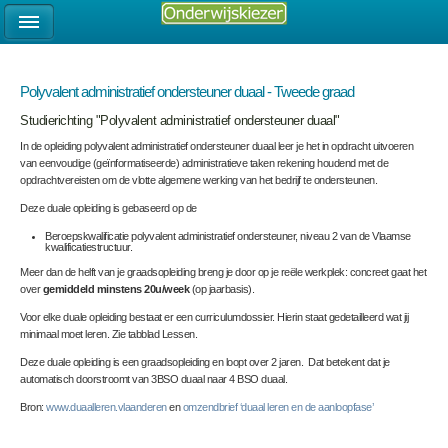
Polyvalent administratief ondersteuner duaal - Tweede graad
Studierichting "Polyvalent administratief ondersteuner duaal"
In de opleiding polyvalent administratief ondersteuner duaal leer je
het in opdracht uitvoeren
van eenvoudige (geïnformatiseerde) administratieve taken rekening houdend met de
opdrachtvereisten om de vlotte algemene werking van het bedrijf te ondersteunen
.
Deze duale opleiding is gebaseerd op de
Beroepskwalificatie polyvalent administratief ondersteuner, niveau 2 van de Vlaamse
kwalificatiestructuur.
Meer dan de helft van je graadsopleiding breng je door op je reële werkplek: concreet gaat het
over
gemiddeld minstens 20u/week
(op jaarbasis).
Voor elke duale opleiding bestaat er een curriculumdossier. Hierin staat gedetailleerd wat jij
minimaal moet leren. Zie tabblad Lessen.
Deze duale opleiding is een graadsopleiding en loopt over 2 jaren. Dat betekent dat je
automatisch doorstroomt van 3BSO duaal naar 4 BSO duaal.
Bron:
www.duaalleren.vlaanderen
en
omzendbrief ‘duaal leren en de aanloopfase’