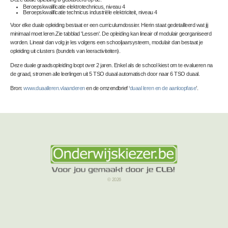
Beroepskwalificatie elektrotechnicus, niveau 4
Beroepskwalificatie technicus industriële elektriciteit, niveau 4
Voor elke duale opleiding bestaat er een curriculumdossier. Hierin staat gedetailleerd wat jij
minimaal moet leren.Zie tabblad 'Lessen'. De opleiding kan lineair of modulair georganiseerd
worden. Lineair dan volg je les volgens een schooljaarsysteem, modulair dan bestaat je
opleiding uit clusters (bundels van leeractiviteiten).
Deze duale graadsopleiding loopt over 2 jaren. Enkel als de school kiest om te evalueren na
de graad, stromen alle leerlingen uit 5 TSO duaal automatisch door naar 6 TSO duaal.
Bron:
www.duaalleren.vlaanderen
en de omzendbrief ‘
duaal leren en de aanloopfase
’.
© 2026