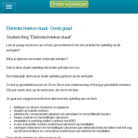
Elektrotechnieken duaal - Derde graad
Studierichting "Elektrotechnieken duaal"
Leer je graag via lessen op school, gecombineerd met een praktische opleiding op de
werkplek?
Wil je je diploma secundair onderwijs behalen?
Dan is deze duale opleiding misschien geknipt voor jou.
Een belangrijk deel van je duale opleiding gebeurt op de werkplek.
Zo leer je gemiddeld tussen de 14 en 19u in een onderneming of breng je gemiddeld minstens
20u per week door op de werkvloer, de rest in de klas.
Je gaat een stageovereenkomst alternerende opleiding aan en leert:
leidingen en dozen monteren en plaatsen
draden en kabels trekken
elektrische componenten plaatsen en aansluiten in verschillende borden
fouten zoeken en herstellingen uitvoeren
installaties in werking stellen conform het AREI
in een industriële context onderhoud uitvoeren op installaties
storingen detecteren en herstellingen uitvoeren aan elektrotechnische delen met het oog
op het preventieve en correctieve onderhoud van elektrische installaties
Deze duale opleiding is gebaseerd op de: