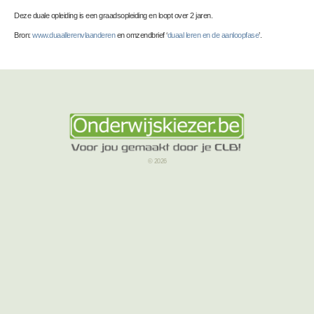
Deze duale opleiding is een graadsopleiding en loopt over 2 jaren.
Bron:
www.duaallerenvlaanderen
en omzendbrief ‘
duaal leren en de aanloopfase
’.
© 2026