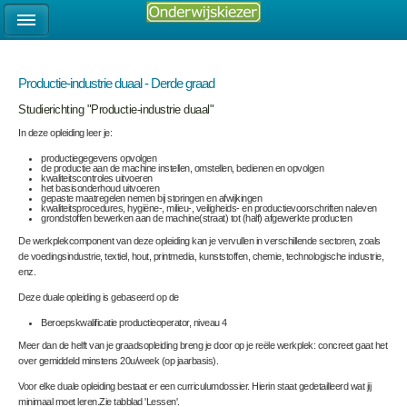
Productie-industrie duaal - Derde graad
Studierichting "Productie-industrie duaal"
In deze opleiding leer je:
productiegegevens opvolgen
de productie aan de machine instellen, omstellen, bedienen en opvolgen
kwaliteitscontroles uitvoeren
het basisonderhoud uitvoeren
gepaste maatregelen nemen bij storingen en afwijkingen
kwaliteitsprocedures, hygiëne-, milieu-, veiligheids- en productievoorschriften naleven
grondstoffen bewerken aan de machine(straat) tot (half) afgewerkte producten
De werkplekcomponent van deze opleiding kan je vervullen in verschillende sectoren, zoals
de voedingsindustrie, textiel, hout, printmedia, kunststoffen, chemie, technologische industrie,
enz.
Deze duale opleiding is gebaseerd op de
Beroepskwalificatie productieoperator, niveau 4
Meer dan de helft van je graadsopleiding breng je door op je reële werkplek: concreet gaat het
over gemiddeld minstens 20u/week (op jaarbasis).
Voor elke duale opleiding bestaat er een curriculumdossier. Hierin staat gedetailleerd wat jij
minimaal moet leren.Zie tabblad 'Lessen'.