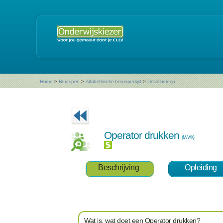
Home
>
Beroepen
>
Alfabethische beroepenlijst
>
Detail beroep
Operator drukken
(M/V/X)
Beschrijving
Opleiding
Wat is, wat doet een Operator drukken?