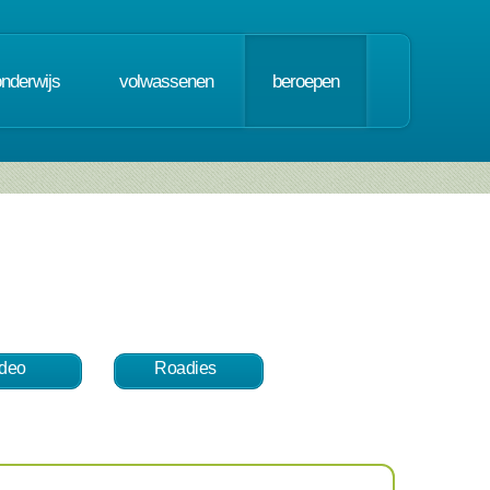
onderwijs
volwassenen
beroepen
ideo
Roadies