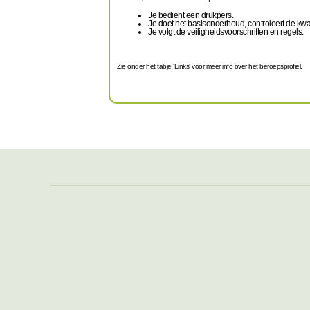
Je bedient een drukpers.
Je doet het basisonderhoud, controleert de kwalit
Je volgt de veiligheidsvoorschriften en regels.
Zie onder het tabje 'Links' voor meer info over het beroepsprofiel.