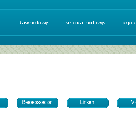
basisonderwijs
secundair onderwijs
hoger 
Beroepssector
Linken
V