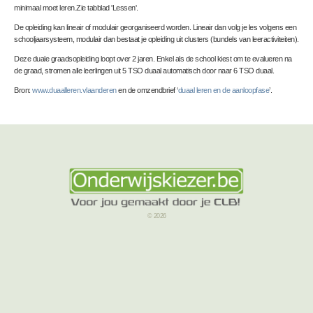
minimaal moet leren.Zie tabblad 'Lessen'.
De opleiding kan lineair of modulair georganiseerd worden. Lineair dan volg je les volgens een
schooljaarsysteem, modulair dan bestaat je opleiding uit clusters (bundels van leeractiviteiten).
Deze duale graadsopleiding loopt over 2 jaren. Enkel als de school kiest om te evalueren na
de graad, stromen alle leerlingen uit 5 TSO duaal automatisch door naar 6 TSO duaal.
Bron:
www.duaalleren.vlaanderen
en de omzendbrief ‘
duaal leren en de aanloopfase
’.
© 2026