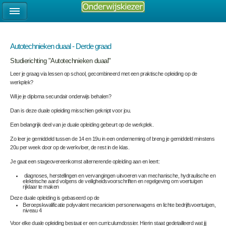
Autotechnieken duaal - Derde graad
Studierichting "Autotechnieken duaal"
Leer je graag via lessen op school, gecombineerd met een praktische opleiding op de
werkplek?
Wil je je diploma secundair onderwijs behalen?
Dan is deze duale opleiding misschien geknipt voor jou.
Een belangrijk deel van je duale opleiding gebeurt op de werkplek.
Zo leer je gemiddeld tussen de 14 en 19u in een onderneming of breng je gemiddeld minstens
20u per week door op de werkvloer, de rest in de klas.
Je gaat een stageovereenkomst alternerende opleiding aan en leert:
diagnoses, herstellingen en vervangingen uitvoeren van mechanische, hydraulische en
elektrische aard volgens de veiligheidsvoorschriften en regelgeving om voertuigen
rijklaar te maken
Deze duale opleiding is gebaseerd op de
Beroepskwalificatie polyvalent mecanicien personenwagens en lichte bedrijfsvoertuigen,
niveau 4
Voor elke duale opleiding bestaat er een curriculumdossier. Hierin staat gedetailleerd wat jij