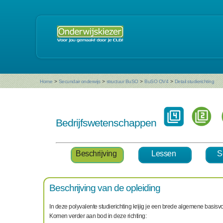
Home
>
Secundair onderwijs
>
structuur BuSO
>
BuSO OV4
>
Detail studierichting
Bedrijfswetenschappen
Beschrijving
Lessen
S
Beschrijving van de opleiding
In deze polyvalente studierichting krijig je een brede algemene basi
Komen verder aan bod in deze richting: