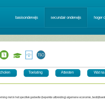
basisonderwijs
secundair onderwijs
hoger 
cholen
Toelating
Attesten
Wat na
svorming met in het specifiek gedeelte (beperkte uitbreiding) algemene economie, bedrijf