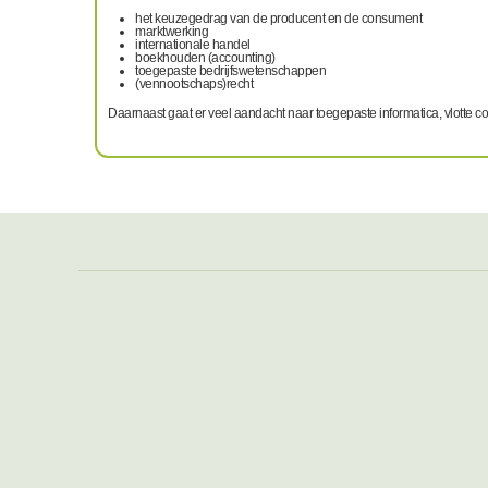
het keuzegedrag van de producent en de consument
marktwerking
internationale handel
boekhouden (accounting)
toegepaste bedrijfswetenschappen
(vennootschaps)recht
Daarnaast gaat er veel aandacht naar toegepaste informatica, vlotte com