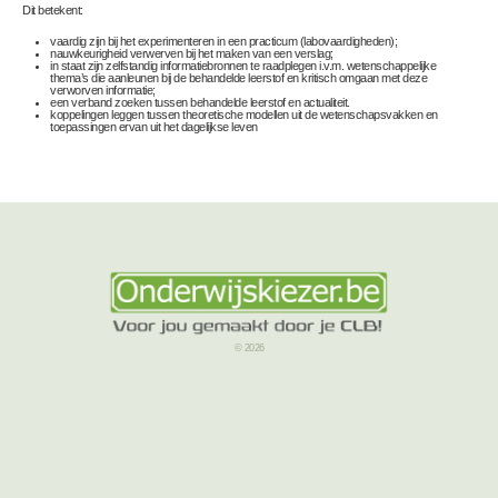
Dit betekent:
vaardig zijn bij het experimenteren in een practicum (labovaardigheden);
nauwkeurigheid verwerven bij het maken van een verslag;
in staat zijn zelfstandig informatiebronnen te raadplegen i.v.m. wetenschappelijke
thema’s die aanleunen bij de behandelde leerstof en kritisch omgaan met deze
verworven informatie;
een verband zoeken tussen behandelde leerstof en actualiteit.
koppelingen leggen tussen theoretische modellen uit de wetenschapsvakken en
toepassingen ervan uit het dagelijkse leven
© 2026