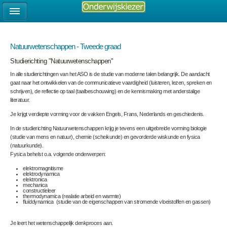
Natuurwetenschappen - Tweede graad
Studierichting "Natuurwetenschappen"
In alle studierichtingen van het ASO is de studie van moderne talen belangrijk. De aandacht
gaat naar het ontwikkelen van de communicatieve vaardigheid (luisteren, lezen, spreken en
schrijven), de reflectie op taal (taalbeschouwing) en de kennismaking met anderstalige
literatuur.
Je krijgt verdiepte vorming voor de vakken Engels, Frans, Nederlands en geschiedenis.
In de studierichting Natuurwetenschappen krijg je tevens een uitgebreide vorming biologie
(studie van mens en natuur), chemie (scheikunde) en gevorderde wiskunde en fysica
(natuurkunde).
Fysica behelst o.a. volgende onderwerpen:
elektromagnitisme
elektrodynamica
elektronica
mechanica
constructieleer
thermodynamica (realatie arbeid en warmte)
fluïddynamica (studie van de eigenschappen van stromende vloeistoffen en gassen)
Je leert het wetenschappelijk denkproces aan.