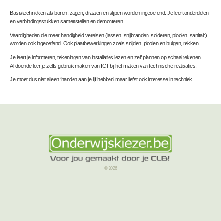
Basistechnieken als boren, zagen, draaien en slijpen worden ingeoefend. Je leert onderdelen
en verbindingsstukken samenstellen en demonteren.
Vaardigheden die meer handigheid vereisen (lassen, snijbranden, solderen, plooien, sanitair)
worden ook ingeoefend. Ook plaatbewerkingen zoals snijden, plooien en buigen, rekken…
Je leert je informeren, tekeningen van installaties lezen en zelf plannen op schaal tekenen.
Al doende leer je zelfs gebruik maken van ICT bij het maken van technische realisaties.
Je moet dus niet alleen ‘handen aan je lijf hebben’ maar liefst ook interesse in techniek.
© 2026