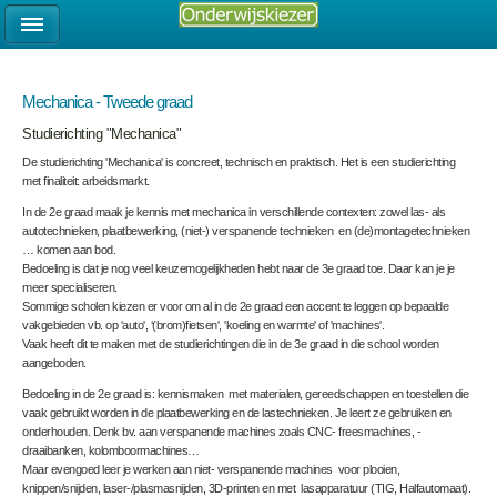
Mechanica - Tweede graad
Studierichting "Mechanica"
De studierichting 'Mechanica' is concreet, technisch en praktisch. Het is een studierichting
met finaliteit: arbeidsmarkt.
In de 2e graad maak je kennis met mechanica in verschillende contexten: zowel las- als
autotechnieken, plaatbewerking, (niet-) verspanende technieken en (de)montagetechnieken
… komen aan bod.
Bedoeling is dat je nog veel keuzemogelijkheden hebt naar de 3e graad toe. Daar kan je je
meer specialiseren.
Sommige scholen kiezen er voor om al in de 2e graad een accent te leggen op bepaalde
vakgebieden vb. op 'auto', ‘(brom)fietsen', 'koeling en warmte' of 'machines'.
Vaak heeft dit te maken met de studierichtingen die in de 3e graad in die school worden
aangeboden.
Bedoeling in de 2e graad is: kennismaken met materialen, gereedschappen en toestellen die
vaak gebruikt worden in de plaatbewerking en de lastechnieken. Je leert ze gebruiken en
onderhouden. Denk bv. aan verspanende machines zoals CNC- freesmachines, -
draaibanken, kolomboormachines…
Maar evengoed leer je werken aan niet- verspanende machines voor plooien,
knippen/snijden, laser-/plasmasnijden, 3D-printen en met lasapparatuur (TIG, Halfautomaat).