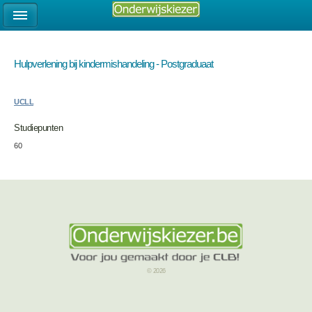
Hulpverlening bij kindermishandeling - Postgraduaat
UCLL
Studiepunten
60
© 2026