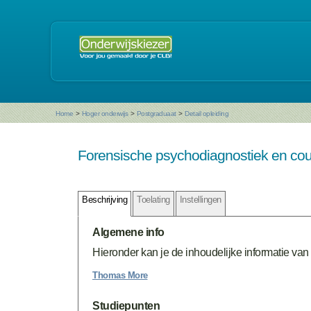
Home
>
Hoger onderwijs
>
Postgraduaat
>
Detail opleiding
Forensische psychodiagnostiek en cou
Beschrijving
Toelating
Instellingen
Algemene info
Hieronder kan je de inhoudelijke informatie van 
Thomas More
Studiepunten