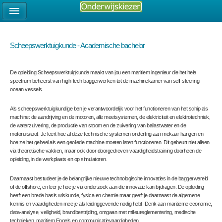
Scheepswerktuigkunde - Academische bachelor
De opleiding Scheepswerktuigkunde maakt van jou een maritiem ingenieur die het hele
spectrum beheerst van high-tech baggerwerken tot de machinekamer van self-steering
ocean vessels.
Als scheepswerktuigkundige ben je verantwoordelijk voor het functioneren van het schip als
machine: de aandrijving en de motoren, alle meetsystemen, de elektriciteit en elektrotechniek,
de waterzuivering, de productie van stoom en de zuivering van ballastwater en de
motoruitstoot. Je leert hoe al deze technische systemen onderling aan mekaar hangen en
hoe ze het geheel als een geoliede machine moeten laten functioneren. Dit gebeurt niet alleen
via theoretische vakken, maar ook door doorgedreven vaardigheidstraining doorheen de
opleiding, in de werkplaats en op simulatoren.
Daarnaast bestudeer je de belangrijke nieuwe technologische innovaties in de baggerwereld
of de offshore, en leer je hoe je via onderzoek aan die innovatie kan bijdragen. De opleiding
heeft een brede basis wiskunde, fysica en chemie maar geeft je daarnaast de algemene
kennis en vaardigheden mee je als leidinggevende nodig hebt. Denk aan maritieme economie,
data-analyse, veiligheid, brandbestrijding, omgaan met milieureglementering, medische
technieken, maritiem Engels en communicatievaardigheden.