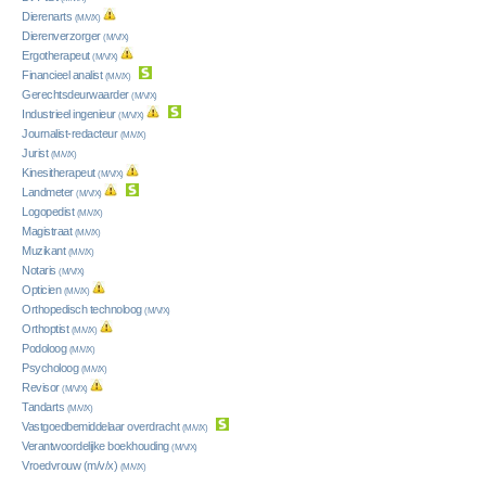
Dierenarts
(M/V/X)
Dierenverzorger
(M/V/X)
Ergotherapeut
(M/V/X)
Financieel analist
(M/V/X)
Gerechtsdeurwaarder
(M/V/X)
Industrieel ingenieur
(M/V/X)
Journalist-redacteur
(M/V/X)
Jurist
(M/V/X)
Kinesitherapeut
(M/V/X)
Landmeter
(M/V/X)
Logopedist
(M/V/X)
Magistraat
(M/V/X)
Muzikant
(M/V/X)
Notaris
(M/V/X)
Opticien
(M/V/X)
Orthopedisch technoloog
(M/V/X)
Orthoptist
(M/V/X)
Podoloog
(M/V/X)
Psycholoog
(M/V/X)
Revisor
(M/V/X)
Tandarts
(M/V/X)
Vastgoedbemiddelaar overdracht
(M/V/X)
Verantwoordelijke boekhouding
(M/V/X)
Vroedvrouw (m/v/x)
(M/V/X)