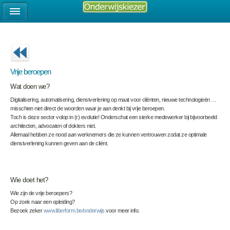
Vrije beroepen
Wat doen we?
Digitalisering, automatisering, dienstverlening op maat voor cliënten, nieuwe technologieën …
misschien niet direct de woorden waar je aan denkt bij vrije beroepen.
Toch is deze sector volop in (r) evolutie! Onderschat een sterke medewerker bij bijvoorbeeld
architecten, advocaten of dokters niet.
Allemaal hebben ze nood aan werknemers die ze kunnen vertrouwen zodat ze optimale
dienstverlening kunnen geven aan de cliënt.
Wie doet het?
Wie zijn de vrije beroepers?
Op zoek naar een opleiding?
Bezoek zeker
www.liberform.be/onderwijs
voor meer info.