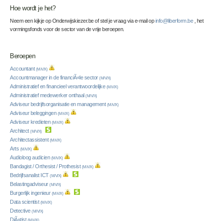
Hoe wordt je het?
Neem een kijkje op Onderwijskiezer.be of stel je vraag via e-mail op
info@liberform.be
, het
vormingsfonds voor de sector van de vrije beroepen.
Beroepen
Accountant
(M/V/X)
Accountmanager in de financiÃ«le sector
(M/V/X)
Administratief en financieel verantwoordelijke
(M/V/X)
Administratief medewerker onthaal
(M/V/X)
Adviseur bedrijfsorganisatie en management
(M/V/X)
Adviseur beleggingen
(M/V/X)
Adviseur kredieten
(M/V/X)
Architect
(M/V/X)
Architectassistent
(M/V/X)
Arts
(M/V/X)
Audioloog audicien
(M/V/X)
Bandagist / Orthesist / Prothesist
(M/V/X)
Bedrijfsanalist ICT
(M/V/X)
Belastingadviseur
(M/V/X)
Burgerlijk ingenieur
(M/V/X)
Data scientist
(M/V/X)
Detective
(M/V/X)
DiÃ«tist
(M/V/X)