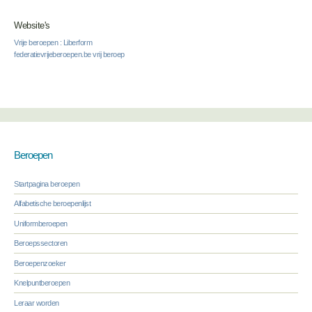
Website's
Vrije beroepen : Liberform
federatievrijeberoepen.be vrij beroep
Beroepen
Startpagina beroepen
Alfabetische beroepenlijst
Uniformberoepen
Beroepssectoren
Beroepenzoeker
Knelpuntberoepen
Leraar worden