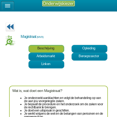
Magistraat
(M/V/X)
Beschrijving
Opleiding
Arbeidsmarkt
Beroepssector
Linken
Wat is, wat doet een Magistraat?
Je onderzoekt aanklachten en volgt de behandeling op van
de aan jou voorgelegde zaken.
Je bepaalt de procedure en het onderzoek om de zaken voor
de rechtbank te brengen.
Je doet een uitspraak in geschillen.
Je werkt volgens de wet en de belangen van personen en de
gemeenschap.