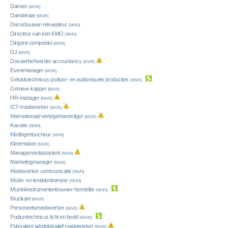
Danser
(M/V/X)
Dansleraar
(M/V/X)
Decorbouwer-rekwisiteur
(M/V/X)
Directeur van een KMO
(M/V/X)
Dirigent-componist
(M/V/X)
DJ
(M/V/X)
Dossierbeheerder accountancy
(M/V/X)
Eventmanager
(M/V/X)
Geluidstechnicus podium- en audiovisuele producties
(M/V/X)
Grimeur-kapper
(M/V/X)
HR manager
(M/V/X)
ICT-medewerker
(M/V/X)
Internationaal vertegenwoordiger
(M/V/X)
Kassier
(M/V/X)
Kledingretoucheur
(M/V/X)
Kleermaker
(M/V/X)
Managementassistent
(M/V/X)
Marketingmanager
(M/V/X)
Medewerker communicatie
(M/V/X)
Mode- en textielontwerper
(M/V/X)
Muziekinstrumentenbouwer-hersteller
(M/V/X)
Muzikant
(M/V/X)
Personeelsmedewerker
(M/V/X)
Podiumtechnicus licht en beeld
(M/V/X)
Polyvalent administratief medewerker
(M/V/X)