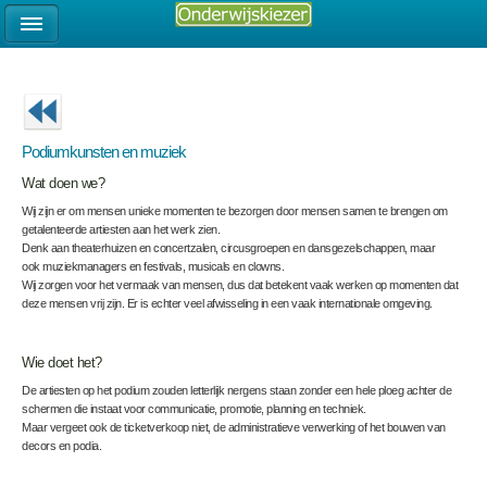
Podiumkunsten en muziek
Wat doen we?
Wij zijn er om mensen unieke momenten te bezorgen door mensen samen te brengen om
getalenteerde artiesten aan het werk zien.
Denk aan theaterhuizen en concertzalen, circusgroepen en dansgezelschappen, maar
ook muziekmanagers en festivals, musicals en clowns.
Wij zorgen voor het vermaak van mensen, dus dat betekent vaak werken op momenten dat
deze mensen vrij zijn. Er is echter veel afwisseling in een vaak internationale omgeving.
Wie doet het?
De artiesten op het podium zouden letterlijk nergens staan zonder een hele ploeg achter de
schermen die instaat voor communicatie, promotie, planning en techniek.
Maar vergeet ook de ticketverkoop niet, de administratieve verwerking of het bouwen van
decors en podia.