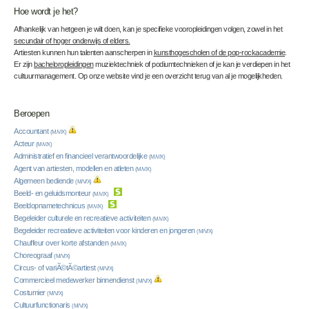
Hoe wordt je het?
Afhankelijk van hetgeen je wilt doen, kan je specifieke vooropleidingen volgen, zowel in het
secundair of hoger onderwijs of elders.
Artiesten kunnen hun talenten aanscherpen in
kunsthogescholen of de pop-rockacademie
.
Er zijn
bacheloropleidingen
muziektechniek of podiumtechnieken of je kan je verdiepen in het
cultuurmanagement. Op onze website vind je een overzicht terug van al je mogelijkheden.
Beroepen
Accountant
(M/V/X)
Acteur
(M/V/X)
Administratief en financieel verantwoordelijke
(M/V/X)
Agent van artiesten, modellen en atleten
(M/V/X)
Algemeen bediende
(M/V/X)
Beeld- en geluidsmonteur
(M/V/X)
Beeldopnametechnicus
(M/V/X)
Begeleider culturele en recreatieve activiteiten
(M/V/X)
Begeleider recreatieve activiteiten voor kinderen en jongeren
(M/V/X)
Chauffeur over korte afstanden
(M/V/X)
Choreograaf
(M/V/X)
Circus- of variÃ©tÃ©artiest
(M/V/X)
Commercieel medewerker binnendienst
(M/V/X)
Costumier
(M/V/X)
Cultuurfunctionaris
(M/V/X)