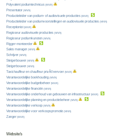
Polyvalent podiumtechnicus
(M/V/X)
Presentator
(M/V/X)
Productieleider van podium- of audiovisuele producties
(M/V/X)
Productieleider van podiumvoorstellingen en audiovisuele producties
(M/V/X)
Receptionist
(M/V/X)
Regisseur audiovisuele producties
(M/V/X)
Regisseur podiumkunsten
(M/V/X)
Rigger-monteerder
Sales manager
(M/V/X)
Schrijver
(M/V/X)
Steigerbouwer
(M/V/X)
Steigerbouwer
(M/V/X)
Taxichauffeur en chauffeur privÃ©vervoer
(M/V/X)
Verantwoordelijke boekhouding
(M/V/X)
Verantwoordelijke budgetbeheer
(M/V/X)
Verantwoordelijke financiën
(M/V/X)
Verantwoordelijke onderhoud van gebouwen en infrastructuur
(M/V/X)
Verantwoordelijke planning en productiebeheer
(M/V/X)
Verantwoordelijke verkoop
(M/V/X)
Verantwoordelijke voor verkoopspromotie
(M/V/X)
Zanger
(M/V/X)
Website's