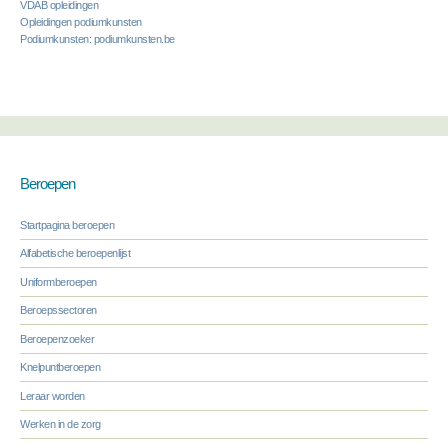
VDAB opleidingen
Opleidingen podiumkunsten
Podiumkunsten: podiumkunsten.be
Beroepen
Startpagina beroepen
Alfabetische beroepenlijst
Uniformberoepen
Beroepssectoren
Beroepenzoeker
Knelpuntberoepen
Leraar worden
Werken in de zorg