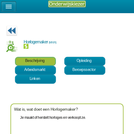
Horlogemaker
(M/V/X)
Beschrijving
Opleiding
Arbeidsmarkt
Beroepssector
Linken
Wat is, wat doet een Horlogemaker?
Je maakt of herstelt horloges en verkoopt ze.