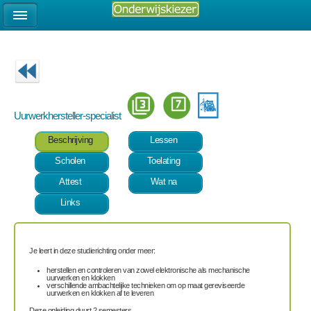
Uurwerkhersteller-specialist
Beschrijving
Lessen
Scholen
Toelating
Attest
Wat na
Links
Je leert in deze studierichting onder meer:
herstellen en controleren van zowel elektronische als mechanische
uurwerken en klokken
verschillende ambachtelijke technieken om op maat gereviseerde
uurwerken en klokken af te leveren
Deze opleiding duurt 2 semesters.