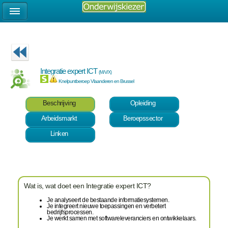
Integratie expert ICT
(M/V/X)
Knelpuntberoep Vlaanderen en Brussel
Beschrijving
Opleiding
Arbeidsmarkt
Beroepssector
Linken
Wat is, wat doet een Integratie expert ICT?
Je analyseert de bestaande informatiesystemen.
Je integreert nieuwe toepassingen en verbetert
bedrijfsprocessen.
Je werkt samen met softwareleveranciers en ontwikkelaars.