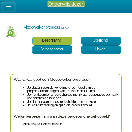
Medewerker prepress
(M/V/X)
Beschrijving
Opleiding
Beroepssector
Linken
Wat is, wat doet een Medewerker prepress?
Je staat in voor de volledige of een deel van de
prepresshandelingen van grafische producten.
Je maakt onder andere drukvormen klaar, verzorgt de opmaak
van teksten en beelden.
Je staat in voor impositie, belichten, fotogravure, ....
Je werkt bestellingen tijdig en kwaliteitsvol af.
Welke beroepen zijn aan deze beroepsfiche gekoppeld?
Technicus grafische industrie