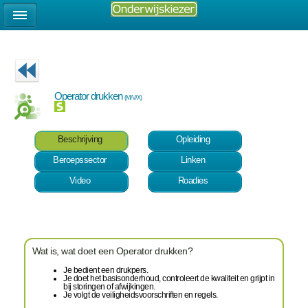
Operator drukken
(M/V/X)
Beschrijving
Opleiding
Beroepssector
Linken
Video
Roadies
Wat is, wat doet een Operator drukken?
Je bedient een drukpers.
Je doet het basisonderhoud, controleert de kwaliteit en grijpt in
bij storingen of afwijkingen.
Je volgt de veiligheidsvoorschriften en regels.